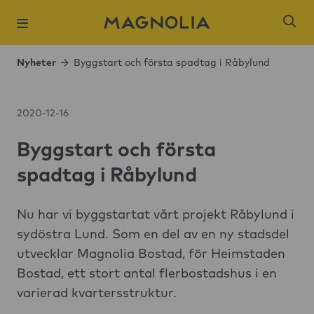
Nyheter
Byggstart och första spadtag i Råbylund
2020-12-16
Byggstart och första
Populära sökni
spadtag i Råbylund
Slagsta strand
Öresjö Ängar 
Nu har vi byggstartat vårt projekt Råbylund i
sydöstra Lund. Som en del av en ny stadsdel
Kista Äng
utvecklar Magnolia Bostad, för Heimstaden
Ångloket, Knivs
Bostad, ett stort antal flerbostadshus i en
Hantverkaren,
varierad kvartersstruktur.
Brogårdsstaden