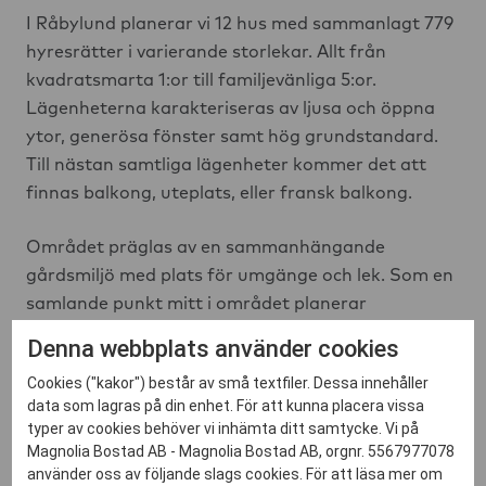
I Råbylund planerar vi 12 hus med sammanlagt 779
hyresrätter i varierande storlekar. Allt från
kvadratsmarta 1:or till familjevänliga 5:or.
Lägenheterna karakteriseras av ljusa och öppna
ytor, generösa fönster samt hög grundstandard.
Till nästan samtliga lägenheter kommer det att
finnas balkong, uteplats, eller fransk balkong.
Området präglas av en sammanhängande
gårdsmiljö med plats för umgänge och lek. Som en
samlande punkt mitt i området planerar
kommunen även en park för allmänheten.
Denna webbplats använder cookies
Cookies ("kakor") består av små textfiler. Dessa innehåller
– Det känns fantastiskt kul att äntligen komma
data som lagras på din enhet. För att kunna placera vissa
igång med vårt första bostadsprojekt i Lund, säger
typer av cookies behöver vi inhämta ditt samtycke. Vi på
Mats Nilsson, Regionchef Syd på Magnolia Bostad.
Magnolia Bostad AB - Magnolia Bostad AB, orgnr. 5567977078
använder oss av följande slags cookies. För att läsa mer om