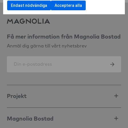
Endast nödvändiga
Acceptera alla
Få mer information från Magnolia Bostad
Anmäl dig gärna till vårt nyhetsbrev
Projekt
Magnolia Bostad