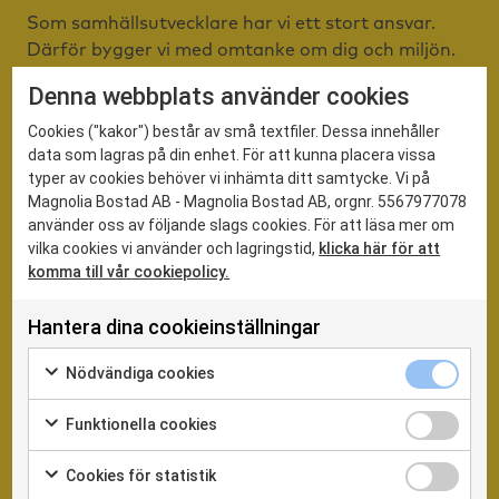
Som samhällsutvecklare har vi ett stort ansvar.
Därför bygger vi med omtanke om dig och miljön.
Vi miljöcertifierar våra boenden vilket säkerställer
Denna webbplats använder cookies
att ditt hem står för en sund och hållbar
boendemiljö. Magnolia Bostad sätter boendet i
Cookies ("kakor") består av små textfiler. Dessa innehåller
data som lagras på din enhet. För att kunna placera vissa
fokus. Det ska vara genomtänkt och effektivt på
typer av cookies behöver vi inhämta ditt samtycke. Vi på
insidan så att människor ska trivas och ha råd att
Magnolia Bostad AB - Magnolia Bostad AB, orgnr. 5567977078
bo.
använder oss av följande slags cookies. För att läsa mer om
vilka cookies vi använder och lagringstid,
klicka här för att
Samtidigt ska våra projekt ha en tilltalande utsida
komma till vår cookiepolicy.
med samtida arkitektur och väl gestaltade och
trygga utemiljöer. Ett hem ska vara en plats att
Hantera dina cookieinställningar
känna sig trygg på. Därför har vi alltid med oss
Nödvändiga 
trygghetsaspekten när vi utvecklar nya
Nödvändiga cookies
Markera för att samtycka till användning av Nödvändiga c
bostadsprojekt. Bland annat arbetar vi efter
Funktionella
Funktionella cookies
BoTryggt2030 – en handbok för planering av säkra
Markera för att samtycka till användning av Funktionella c
och trygga stadsmiljöer.
Cookies för 
Cookies för statistik