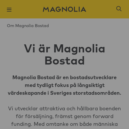
Om Magnolia Bostad
Vi är Magnolia
Bostad
Populära sökni
Slagsta strand
Magnolia Bostad är en bostadsutvecklare
med tydligt fokus på långsiktigt
Öresjö Ängar 
värdeskapande i Sveriges storstadsområden.
Kista Äng
Ångloket, Knivs
Vi utvecklar attraktiva och hållbara boenden
för försäljning, främst genom forward
Hantverkaren,
funding. Med omtanke om både människa
Brogårdsstaden