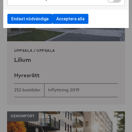
Markera för att samtycka till användning av Cookies för 
Endast nödvändiga
Acceptera alla
UPPSALA
/
UPPSALA
Lilium
Hyresrätt
252 bostäder
Inflyttning 2019
GENOMFÖRT