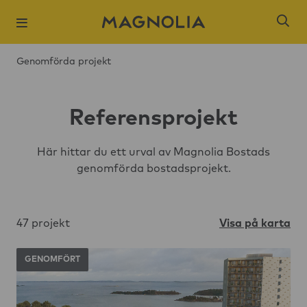
Genomförda projekt
Referensprojekt
Här hittar du ett urval av Magnolia Bostads
Populära sökni
genomförda bostadsprojekt.
Slagsta strand
Öresjö Ängar 
47 projekt
Visa på karta
Kista Äng
Ångloket, Knivs
GENOMFÖRT
Hantverkaren,
Brogårdsstaden