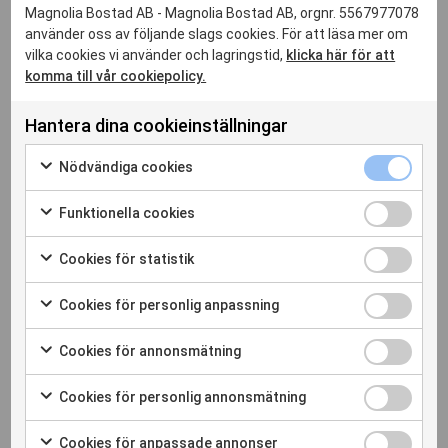
Magnolia Bostad AB - Magnolia Bostad AB, orgnr. 5567977078
använder oss av följande slags cookies. För att läsa mer om
vilka cookies vi använder och lagringstid,
klicka här för att
komma till vår cookiepolicy.
Hantera dina cookieinställningar
Nödvändiga 
Nödvändiga cookies
SÖDERTÄLJE
/
CENTRALA SÖDERTÄLJE
Markera för att samtycka till användning av Nödvändiga c
Sländan 1
Funktionella
Funktionella cookies
Markera för att samtycka till användning av Funktionella c
Hyresrätt
Cookies för 
Cookies för statistik
Markera för att samtycka till användning av Cookies för sta
Cookies för
441 bostäder
Cookies för personlig anpassning
Inflyttning 2019
Markera för att samtycka till användning av Cookies för pe
Cookies för
Cookies för annonsmätning
Markera för att samtycka till användning av Cookies för 
Cookies för
GENOMFÖRT
Cookies för personlig annonsmätning
Markera för att samtycka till användning av Cookies för p
Cookies för
Cookies för anpassade annonser