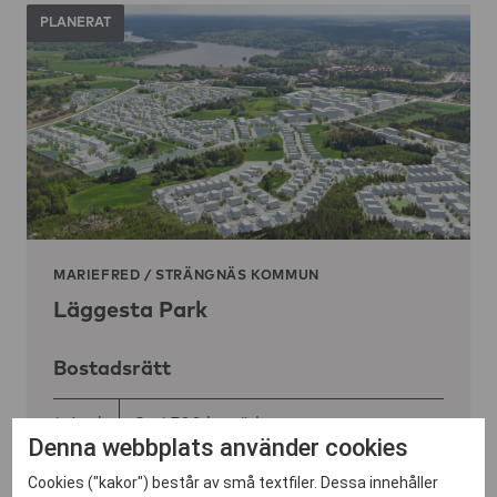
PLANERAT
MARIEFRED
/
STRÄNGNÄS KOMMUN
Läggesta Park
Bostadsrätt
1–4 rok
Ca 1 700 bostäder
Denna webbplats använder cookies
Cookies ("kakor") består av små textfiler. Dessa innehåller