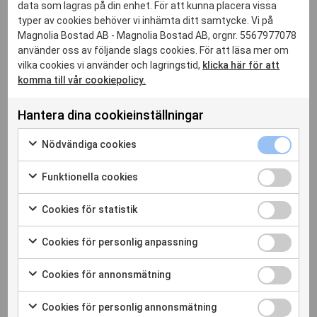
data som lagras på din enhet. För att kunna placera vissa
PLANERAT
typer av cookies behöver vi inhämta ditt samtycke. Vi på
Magnolia Bostad AB - Magnolia Bostad AB, orgnr. 5567977078
använder oss av följande slags cookies. För att läsa mer om
vilka cookies vi använder och lagringstid,
klicka här för att
komma till vår cookiepolicy.
Hantera dina cookieinställningar
Nödvändiga 
Nödvändiga cookies
Markera för att samtycka till användning av Nödvändiga c
Funktionella
Funktionella cookies
HUDDINGE
/
VÅRBY
Markera för att samtycka till användning av Funktionella c
Vårby Udde
Cookies för 
Cookies för statistik
Markera för att samtycka till användning av Cookies för sta
Bostadsrätt
Cookies för
Cookies för personlig anpassning
Markera för att samtycka till användning av Cookies för pe
1–5 rok
Ca 1 800 lägenheter
Cookies för
Cookies för annonsmätning
Markera för att samtycka till användning av Cookies för 
Hyresrätt, bostadsrätt och vårdboenden
Cookies för
Cookies för personlig annonsmätning