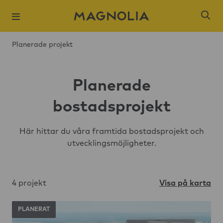
Planerade projekt
Planerade
bostadsprojekt
Populära sökni
Här hittar du våra framtida bostadsprojekt och
Slagsta strand
utvecklingsmöjligheter.
Öresjö Ängar 
Kista Äng
4 projekt
Visa på karta
Ångloket, Knivs
Hantverkaren,
PLANERAT
Brogårdsstaden