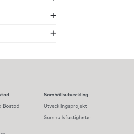
stad
Samhällsutveckling
a Bostad
Utvecklingsprojekt
Samhällsfastigheter