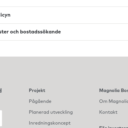
licyn
äster och bostadssökande
d
Projekt
Magnolia Bo
Pågående
Om Magnoli
Planerad utveckling
Kontakt
Inredningskoncept