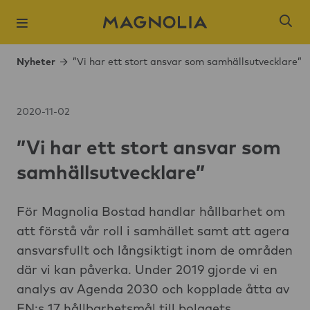
Nyheter
”Vi har ett stort ansvar som samhällsutvecklare”
2020-11-02
”Vi har ett stort ansvar som
Populära sökni
samhällsutvecklare”
Slagsta strand
Öresjö Ängar 
För Magnolia Bostad handlar hållbarhet om
att förstå vår roll i samhället samt att agera
Kista Äng
ansvarsfullt och långsiktigt inom de områden
Ångloket, Knivs
där vi kan påverka. Under 2019 gjorde vi en
Hantverkaren,
analys av Agenda 2030 och kopplade åtta av
Brogårdsstaden
FN:s 17 hållbarhetsmål till bolagets