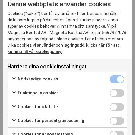
Denna webbplats använder cookies
samarbetspartners
Cookies ("kakor") består av små textfiler. Dessa innehåller
Inför nya samarbeten har vi satt upp ett antal
data som lagras på din enhet. För att kunna placera vissa
typer av cookies behöver vi inhämta ditt samtycke. Vi på
kriterier som samtliga leverantörer ska uppfylla:
Magnolia Bostad AB - Magnolia Bostad AB, orgnr. 5567977078
finansiell stabilitet, stort fokus på arbetsmiljö, stor
använder oss av följande slags cookies. För att läsa mer om
erfarenhet av olika miljöcertifiering etc. Vi ställer
vilka cookies vi använder och lagringstid,
klicka här för att
även krav på att våra samarbetspartners
komma till vår cookiepolicy.
efterlever vår uppförandekod och miljöpolicy och
Hantera dina cookieinställningar
dessa ingår i alla våra strategiska avtal. Varje
entreprenör utvärderas dessutom av en intern
Nödvändiga 
Nödvändiga cookies
grupp utifrån genomförande, kvalitet, samarbete
Markera för att samtycka till användning av Nödvändiga c
och slutligen levererad produkt.
Funktionella
Funktionella cookies
Markera för att samtycka till användning av Funktionella c
– Magnolia Bostad har en gedigen
Cookies för 
Cookies för statistik
Markera för att samtycka till användning av Cookies för sta
byggrättsportfölj med 20 000 byggrätter. Detta är
Cookies för
Cookies för personlig anpassning
vi väldigt stolta över men det följer även ett stort
Markera för att samtycka till användning av Cookies för pe
ansvar på oss som samhällsutvecklare. I våra
Cookies för
Cookies för annonsmätning