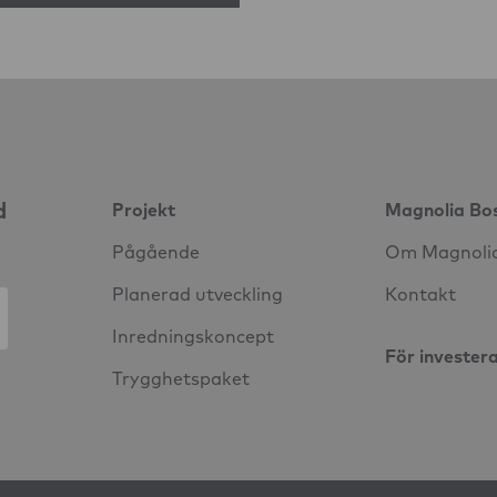
d
Projekt
Magnolia Bo
Pågående
Om Magnoli
Planerad utveckling
Kontakt
Inredningskoncept
För invester
Trygghetspaket