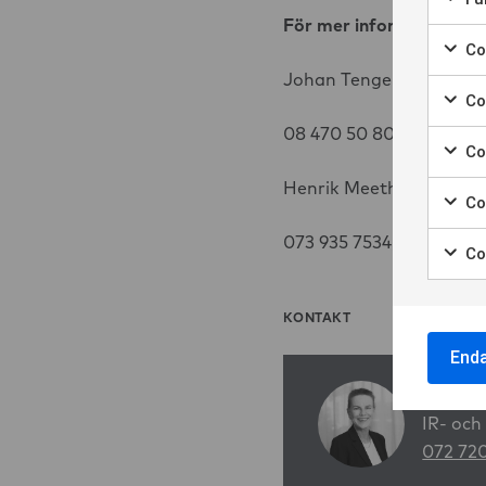
Marke
För mer information, vä
Coo
Marker
Johan Tengelin, VD Mag
Coo
Marke
08 470 50 80,
johan.te
Co
Marke
Henrik Meeths, Chef Af
Co
Marke
073 935 7534,
henrik.m
Co
Marke
KONTAKT
End
Marita 
IR- och
072 72