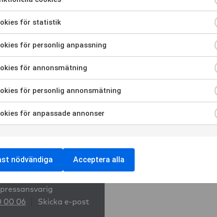
ra för att samtycka till användning av Funktionella cookies
nligen kontakta:
kies för statistik
a för att samtycka till användning av Cookies för statistik
nolia Bostad
kies för personlig anpassning
ra för att samtycka till användning av Cookies för personlig anp
ngelin@magnoliabostad.se
okies för annonsmätning
ra för att samtycka till användning av Cookies för annonsmätni
färsutveckling
okies för personlig annonsmätning
ra för att samtycka till användning av Cookies för personlig an
eeths@magnoliabostad.se
okies för anpassade annonser
ra för att samtycka till användning av Cookies för anpassade a
ast nödvändiga
Acceptera alla
Björk
 pressansvarig
0 00 06
Skicka e-post