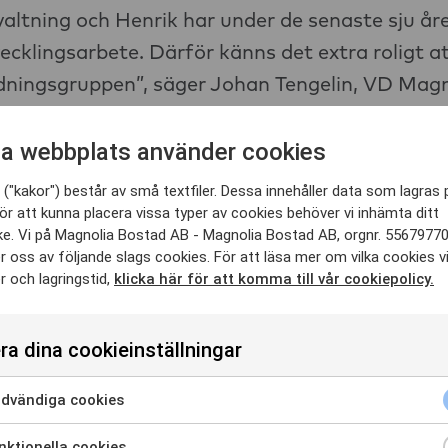
valtning och Henrik har under de senaste sju åre
tvecklingsarbete. Därför känns det extra roligt 
edningsgruppen”, säger Johan Tengelin, VD Magn
 anställd på bolaget sedan 2015, först
a webbplats använder cookies
fter som affärsutvecklingschef.
("kakor") består av små textfiler. Dessa innehåller data som lagras 
 Henrik på Cushman & Wakefield och
ör att kunna placera vissa typer av cookies behöver vi inhämta ditt
erties. Han har en magisterexamen i
e. Vi på Magnolia Bostad AB - Magnolia Bostad AB, orgnr. 5567977
niversitet och University of California,
 oss av följande slags cookies. För att läsa mer om vilka cookies v
 och lagringstid,
klicka här för att komma till vår cookiepolicy.
 spännande företag och jag är stolt att
svar att driva affären mot att bli en
ra dina cookieinställningar
 bostäder utöver vår
ör försäljning av bostäder”,
säger Henrik
dvändiga cookies
ra för att samtycka till användning av Nödvändiga cookies
ckling.
ktionella cookies