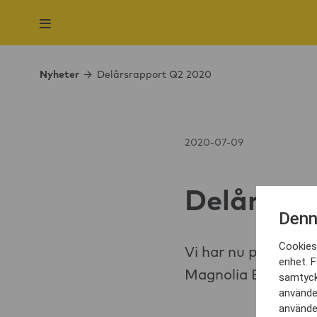
Nyheter
Delårsrapport Q2 2020
2020-07-09
Delårsra
Denn
Cookies 
Vi har nu publicera
enhet. F
Magnolia Bostad, 
samtyck
använder
använder