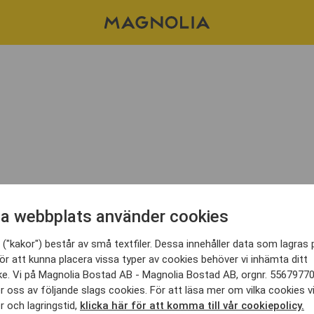
pport Q2 2020
a webbplats använder cookies
("kakor") består av små textfiler. Dessa innehåller data som lagras 
t vår delårsrapport för Q2 2020. Se Fredrik We
ör att kunna placera vissa typer av cookies behöver vi inhämta ditt
kommentera delårsrapporten.
e. Vi på Magnolia Bostad AB - Magnolia Bostad AB, orgnr. 5567977
 oss av följande slags cookies. För att läsa mer om vilka cookies v
 och lagringstid,
klicka här för att komma till vår cookiepolicy.