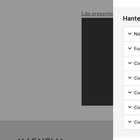
Läs pressmeddelandet 
Hante
Nö
Marke
Fun
Marke
Coo
Marker
Coo
Marke
Co
Marke
Co
Marke
Co
Marke