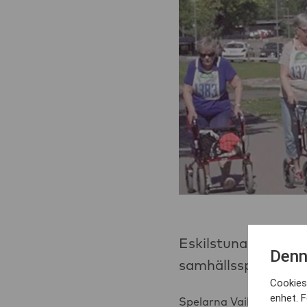
Eskilstuna United är
Denn
samhällsspelare i 
Cookies 
enhet. F
Spelarna Vaila Barsley 