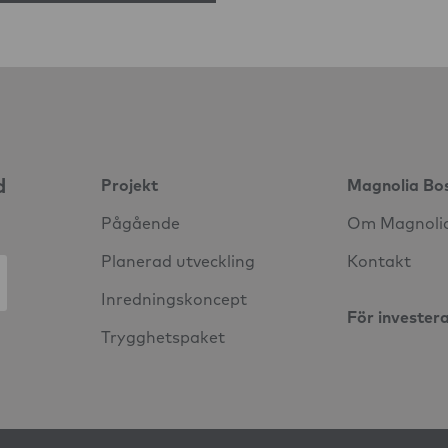
d
Projekt
Magnolia Bo
Pågående
Om Magnoli
Planerad utveckling
Kontakt
Inredningskoncept
För invester
Trygghetspaket