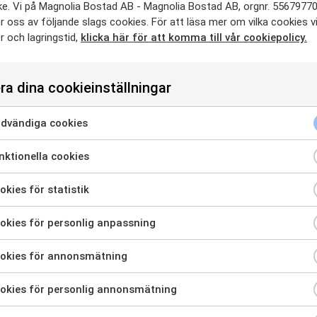
e. Vi på Magnolia Bostad AB - Magnolia Bostad AB, orgnr. 5567977
tartade Care United.
 oss av följande slags cookies. För att läsa mer om vilka cookies v
 och lagringstid,
klicka här för att komma till vår cookiepolicy.
sitt engagemang på äldreboenden bidragit till många skra
nderat många timmar på äldreboendena för att umgås och
ra dina cookieinställningar
-stöd och gåfotboll.
United
dvändiga cookies
ra för att samtycka till användning av Nödvändiga cookies
ktionella cookies
ra för att samtycka till användning av Funktionella cookies
kies för statistik
a för att samtycka till användning av Cookies för statistik
kies för personlig anpassning
ra för att samtycka till användning av Cookies för personlig anp
okies för annonsmätning
ra för att samtycka till användning av Cookies för annonsmätni
okies för personlig annonsmätning
ra för att samtycka till användning av Cookies för personlig an