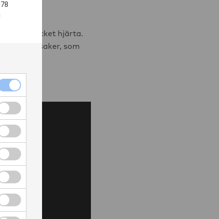
078
i
tt och mycket hjärta.
 hitta på saker, som
Nödvändiga cookies kryssruta
Funktionella cookies kryssruta
Cookies för statistik kryssruta
Cookies för personlig anpassning kryssruta
assning
Cookies för annonsmätning kryssruta
ng
Cookies för personlig annonsmätning kryssruta
nonsmätning