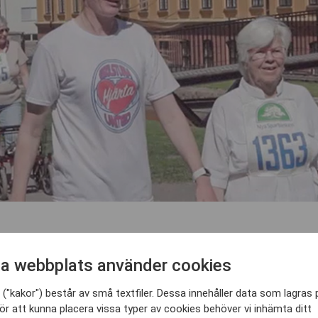
 inte bara en del av vår fotbollsfamilj. De är oc
a webbplats använder cookies
hemmastaden Eskilstuna.
("kakor") består av små textfiler. Dessa innehåller data som lagras 
ör att kunna placera vissa typer av cookies behöver vi inhämta ditt
och Emelie Lundberg ville bidra och hjälpa människor uta