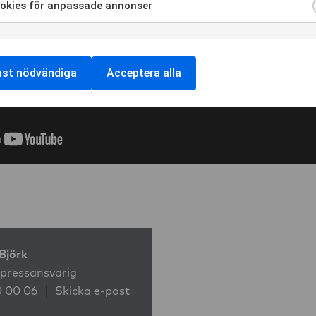
okies för anpassade annonser
ra för att samtycka till användning av Cookies för anpassade a
ast nödvändiga
Acceptera alla
Björk
 pressansvarig
0 00 06
Skicka e-post