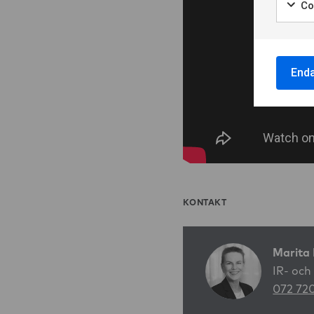
Co
Marke
End
KONTAKT
Marita 
IR- och
072 72