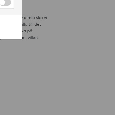
Cookies för anpassade annonser kryssruta
nnonser
lbaka. I IS Halmia ska vi
rån det lilla till det
r till att åka på
 på damsidan, vilket