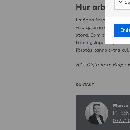
Co
Hur arbetar n
Marke
I många fotbollsklubbar ä
visa tjejerna att vi mån
End
stora. Som att se till a
träningsläger i Spanien 
förstås känns extra kul.
Bild: Digitalfoto Roger
KONTAKT
Marita 
IR- och
072 72