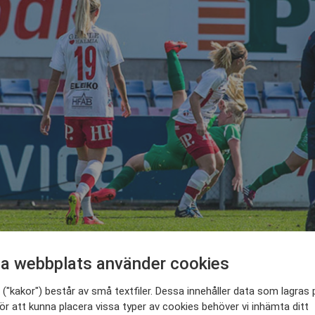
a webbplats använder cookies
("kakor") består av små textfiler. Dessa innehåller data som lagras 
ara Halmstads största damförening. De var även
ör att kunna placera vissa typer av cookies behöver vi inhämta ditt