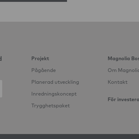
d
Projekt
Magnolia Bo
Pågående
Om Magnoli
Planerad utveckling
Kontakt
Inredningskoncept
För invester
Trygghetspaket