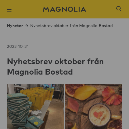
Nyheter
Nyhetsbrev oktober från Magnolia Bostad
2023-10-31
Nyhetsbrev oktober från
Populära sökni
Magnolia Bostad
Slagsta strand
Öresjö Ängar 
Kista Äng
Ångloket, Knivs
Hantverkaren,
Brogårdsstaden