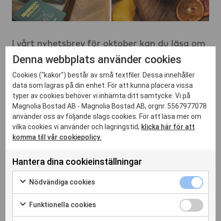
I vårt nyhetsbrev för oktober kan du läsa om
Denna webbplats använder cookies
ett flertal höjdpunkter och aktiviteter, om
livet i Majorna och i projektet Hantverkaren
Cookies ("kakor") består av små textfiler. Dessa innehåller
och kvarteret Ångloket.
data som lagras på din enhet. För att kunna placera vissa
typer av cookies behöver vi inhämta ditt samtycke. Vi på
Magnolia Bostad AB - Magnolia Bostad AB, orgnr. 5567977078
Läs oktobers nyhetsbrev från Magnolia Bostad här
använder oss av följande slags cookies. För att läsa mer om
vilka cookies vi använder och lagringstid,
klicka här för att
komma till vår cookiepolicy.
KONTAKT
Hantera dina cookieinställningar
Marita Björk
Nödvändiga 
Nödvändiga cookies
Markera för att samtycka till användning av Nödvändiga c
IR- och pressansvarig
Funktionella
Funktionella cookies
072 720 00 06
Skicka e-post
Markera för att samtycka till användning av Funktionella c