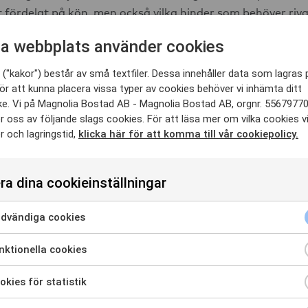
 fördelat på kön, men också vilka hinder som behöver rivas
t. Ownershift lyfter vikten av att förstå vilka samband som 
a webbplats använder cookies
lysa strukturer som skapar normer och hinder i samhället
("kakor") består av små textfiler. Dessa innehåller data som lagras 
et
ör att kunna placera vissa typer av cookies behöver vi inhämta ditt
e. Vi på Magnolia Bostad AB - Magnolia Bostad AB, orgnr. 5567977
sson HR-chef, Lisa Rejler, Hållbarhetschef (interim) och 
 oss av följande slags cookies. För att läsa mer om vilka cookies v
 och lagringstid,
klicka här för att komma till vår cookiepolicy.
f berättar:
srat den årliga rapporten, som belyser kvinnligt ägande ur
ra dina cookieinställningar
nna hjälpa till att sprida kunskapen vidare genom våra eg
vem som är ägare i svenska företag. Jämlika möjligheter
dvändiga cookies
samhället och för vår framtida innovationskraft.”
ra för att samtycka till användning av Nödvändiga cookies
ktionella cookies
ra för att samtycka till användning av Funktionella cookies
kies för statistik
a för att samtycka till användning av Cookies för statistik