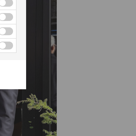
Cookies för personlig anpassning kryssruta
assning
Cookies för annonsmätning kryssruta
ng
Cookies för personlig annonsmätning kryssruta
nonsmätning
Cookies för anpassade annonser kryssruta
nnonser