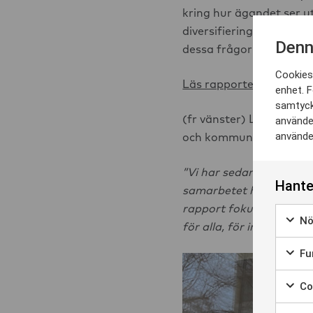
kring hur ägandet ser ut
diversifiering av ägande
Denn
dessa frågor och genom
Cookies 
Läs rapporten i sin helh
enhet. F
samtyck
(fr vänster) Louise Per
använder
använder
och kommunikationsche
”Vi har sedan 2018 spon
Hante
samarbetet hoppas vi ku
rapport fokuserar man på 
Nö
för alla, för indviden, 
Marke
Fun
Marke
Coo
Marker