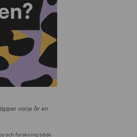
Hantverkaren, O
Brogårdsstaden,
pper varje år en
ta och forskning både