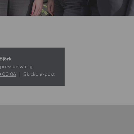
Björk
 pressansvarig
0 00 06
Skicka e-post