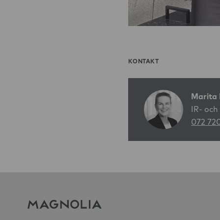
KONTAKT
Marita 
IR- och
072 72