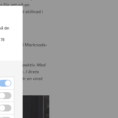
 för att nå en
gör störst skillnad i
.
på din
078
Suzana Bossel Marknads-
i
 olika perspektiv. Med
na nätverk. I årets
 att äga är en vinst
Nödvändiga cookies kryssruta
Funktionella cookies kryssruta
Cookies för statistik kryssruta