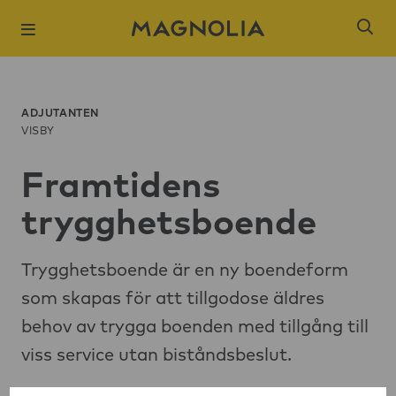
ADJUTANTEN
VISBY
Framtidens
Populära sökni
trygghetsboende
Slagsta strand
Öresjö Ängar 
Trygghetsboende är en ny boendeform
som skapas för att tillgodose äldres
Kista Äng
behov av trygga boenden med tillgång till
Ångloket, Knivs
viss service utan biståndsbeslut.
Hantverkaren,
Brogårdsstaden