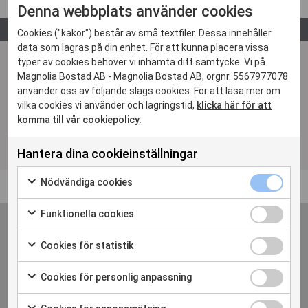
Denna webbplats använder cookies
GENOMFÖRT
Cookies ("kakor") består av små textfiler. Dessa innehåller
data som lagras på din enhet. För att kunna placera vissa
typer av cookies behöver vi inhämta ditt samtycke. Vi på
Område
Gotland, Visby
Magnolia Bostad AB - Magnolia Bostad AB, orgnr. 5567977078
använder oss av följande slags cookies. För att läsa mer om
Upplåtelseform
Vårdboende
vilka cookies vi använder och lagringstid,
klicka här för att
komma till vår cookiepolicy.
Antal bostäder
68
Hantera dina cookieinställningar
Nödvändiga 
Nödvändiga cookies
Markera för att samtycka till användning av Nödvändiga c
Funktionella
Funktionella cookies
Markera för att samtycka till användning av Funktionella c
Cookies för 
Cookies för statistik
Markera för att samtycka till användning av Cookies för sta
Cookies för
Cookies för personlig anpassning
Få mer information från Magnolia Bostad
Markera för att samtycka till användning av Cookies för pe
Cookies för
Anmäl dig gärna till vårt nyhetsbrev