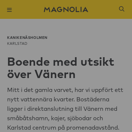
KANIKENÄSHOLMEN
KARLSTAD
Boende med utsikt
Populära sökni
över Vänern
Slagsta strand
Öresjö Ängar 
Mitt i det gamla varvet, har vi uppfört ett
nytt vattennära kvarter. Bostäderna
Kista Äng
ligger i direktanslutning till Vänern med
Ångloket, Knivs
småbåtshamn, kajer, sjöbodar och
Hantverkaren,
Karlstad centrum på promenadavstånd.
Brogårdsstaden