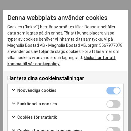
Denna webbplats använder cookies
Cookies ("kakor") består av små textfiler. Dessa innehåller
data som lagras på din enhet. För att kunna placera vissa
typer av cookies behöver vi inhämta ditt samtycke. Vi på
Magnolia Bostad AB - Magnolia Bostad AB, orgnr. 5567977078
använder oss av följande slags cookies. För att läsa mer om
vilka cookies vi använder och lagringstid,
klicka här för att
komma till vår cookiepolicy.
Hantera dina cookieinställningar
Nödvändiga 
Nödvändiga cookies
Markera för att samtycka till användning av Nödvändiga c
Funktionella
Funktionella cookies
Markera för att samtycka till användning av Funktionella c
Cookies för 
Cookies för statistik
Markera för att samtycka till användning av Cookies för sta
Cookies för
Cookies för personlig anpassning