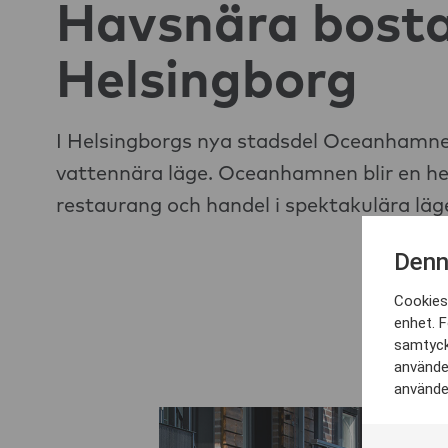
Havsnära bosta
Helsingborg
I Helsingborgs nya stadsdel Oceanhamnen 
vattennära läge. Oceanhamnen blir en he
restaurang och handel i spektakulära läg
Denn
Cookies 
enhet. F
samtyck
använder
använder