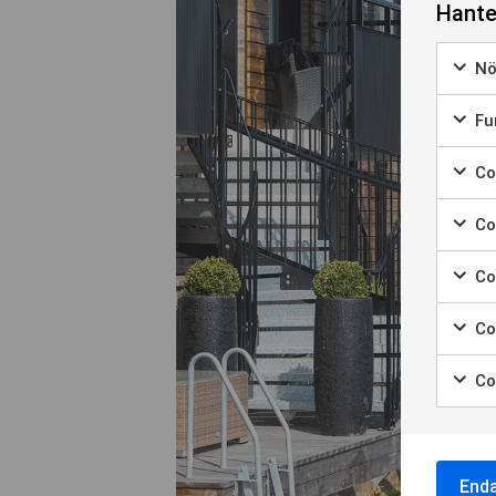
Hante
Nö
Marke
Fun
Marke
Coo
Marker
Coo
Marke
Co
Marke
Co
Marke
Co
Marke
End