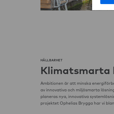
HÅLLBARHET
Klimatsmarta l
Ambitionen är att minska energiförb
av innovativa och miljösmarta lösnin
planeras nya, innovativa systemlösnin
projektet Ophelias Brygga har vi bla