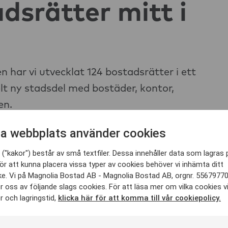
dsrätter mitt i
har vi utvecklat 124 bostadsrätter i ett
lt ny stadsdel med bostäder, kontor,
en.
a webbplats använder cookies
("kakor") består av små textfiler. Dessa innehåller data som lagras 
ör att kunna placera vissa typer av cookies behöver vi inhämta ditt
e. Vi på Magnolia Bostad AB - Magnolia Bostad AB, orgnr. 5567977
 oss av följande slags cookies. För att läsa mer om vilka cookies v
 och lagringstid,
klicka här för att komma till vår cookiepolicy.