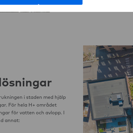
ösningar
rukningen i staden med hjälp
gar. För hela H+ området
gar för vatten och avlopp. I
nd annat: