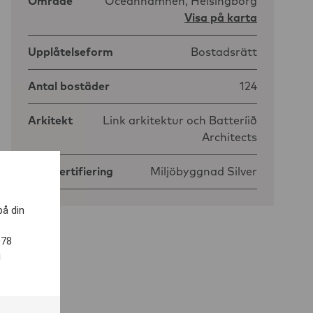
Område
Oceanhamnen, Helsingborg
Visa på karta
Upplåtelseform
Bostadsrätt
Antal bostäder
124
Arkitekt
Link arkitektur och Batteríið
Architects
Miljöcertifiering
Miljöbyggnad Silver
på din
078
i