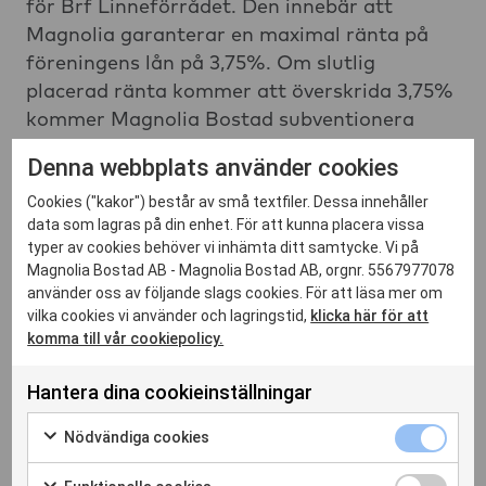
för Brf Linneförrådet. Den innebär att
Magnolia garanterar en maximal ränta på
föreningens lån på 3,75%. Om slutlig
placerad ränta kommer att överskrida 3,75%
kommer Magnolia Bostad subventionera
mellanskillnaden. Om räntan blir lägre än
Denna webbplats använder cookies
3,75% kommer det att gynna föreningens
Cookies ("kakor") består av små textfiler. Dessa innehåller
ekonomi. Räntegarantin gäller i fem år från
data som lagras på din enhet. För att kunna placera vissa
slutplacering av föreningens lån, vilket sker
typer av cookies behöver vi inhämta ditt samtycke. Vi på
när alla medlemmar flyttat in.
Magnolia Bostad AB - Magnolia Bostad AB, orgnr. 5567977078
använder oss av följande slags cookies. För att läsa mer om
vilka cookies vi använder och lagringstid,
klicka här för att
komma till vår cookiepolicy.
Hantera dina cookieinställningar
Nödvändiga 
Nödvändiga cookies
Markera för att samtycka till användning av Nödvändiga c
Funktionella