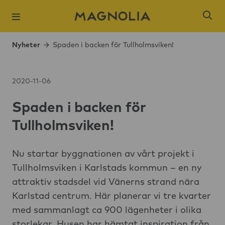
Nyheter
Spaden i backen för Tullholmsviken!
2020-11-06
Spaden i backen för
Populära sökni
Tullholmsviken!
Slagsta strand
Öresjö Ängar 
Nu startar byggnationen av vårt projekt i
Tullholmsviken i Karlstads kommun – en ny
Kista Äng
attraktiv stadsdel vid Vänerns strand nära
Ångloket, Knivs
Karlstad centrum. Här planerar vi tre kvarter
Hantverkaren,
med sammanlagt ca 900 lägenheter i olika
Brogårdsstaden
storlekar. Husen har hämtat inspiration från