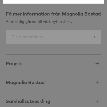
Få mer information från Magnolia Bostad
Anmäl dig gärna till vårt nyhetsbrev
Projekt
Magnolia Bostad
Samhällsutveckling