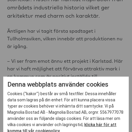
områdets industriella historia vilket ger
arkitektur med charm och karaktär.
Äntligen har vi tagit första spadtaget i
Tullholmsviken, vilken innebär att produktionen nu
är igång.
– Vi ser fram emot ännu ett projekt i Karlstad. Här
har vi haft möjlighet att förvärva attraktiv mark i
en kommun som är positivt inställda till
Denna webbplats använder cookies
stadsutveckling och vi har många bra
samarbetspartners i staden, säger Magnus
Cookies ("kakor") består av små textfiler. Dessa innehåller
Eriksson, Regionchef Mitt på Magnolia Bostad.
data som lagras på din enhet. För att kunna placera vissa
typer av cookies behöver vi inhämta ditt samtycke. Vi på
Magnolia Bostad AB - Magnolia Bostad AB, orgnr. 5567977078
– Vi är glada över att utveckla vårt engagemang i
använder oss av följande slags cookies. För att läsa mer om
Karlstad och ta oss an detta fina projekt med höga
vilka cookies vi använder och lagringstid,
klicka här för att
hållbarhetsambitioner. Vi ser nu fram emot att
komma till vår cookiepolicy.