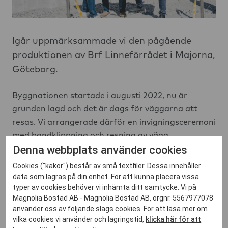
Igår uppmärksammade vi den pågående
produktionen av Brf Linneförrådet i Majorna,
Göteborg.
Byggnationen startade i augusti 2022, nu är
grunden lagd och det är dags för väggarna att
resas. Vi arrangerade därför en invigningsceremoni
med bandklippning och resning av vägg.
Denna webbplats använder cookies
Projektet som ägs i JV av Niam och Magnolia
Cookies ("kakor") består av små textfiler. Dessa innehåller
Bostad består av 114 bostadsrätter, 50 hyresrätter
data som lagras på din enhet. För att kunna placera vissa
typer av cookies behöver vi inhämta ditt samtycke. Vi på
samt en kommersiell lokal i bottenplan och
Magnolia Bostad AB - Magnolia Bostad AB, orgnr. 5567977078
beräknas vara färdigställt april 2025.
använder oss av följande slags cookies. För att läsa mer om
vilka cookies vi använder och lagringstid,
klicka här för att
I bild: Fr.vänster: Robert Bengtsson (VD Tuve