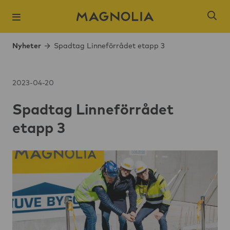
Nyheter
Spadtag Linneförrådet etapp 3
2023-04-20
Spadtag Linneförrådet
Populära sökni
etapp 3
Slagsta strand
Öresjö Ängar 
Kista Äng
Ångloket, Knivs
Hantverkaren,
Brogårdsstaden