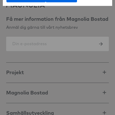
Få mer information från Magnolia Bostad
Anmäl dig gärna till vårt nyhetsbrev
Projekt
Magnolia Bostad
Samhällsutveckling