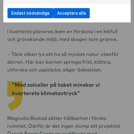
möjligheter till elcykelladdning. Här finns även en
cykelverkstad för den som behöver laga pyspunkan
Endast nödvändiga
Acceptera alla
eller spola av cykeln efter skogsturen.
I kvarteret planeras även en förskola i en lekfull
och grönskande miljö, med skogen som granne.
– Tänk vilken lyx att ha så mycket natur utanför
dörren. Här kan barnen springa fritt, klättra,
utforska och upptäcka, säger Sebastian.
”Med solceller på taket minskar vi
kvarterets klimatavtryck”
Magnolia Bostad sätter hållbarhet i första
rummet. Därför är det ingen slump att projektet
Öresjö Ängar Centrum certifieras med