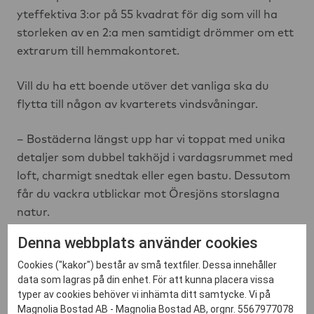
yteffektiva 3:or på 55 kvadrat för dig som vill ha
storleken av en 2:a men samtidigt drömmer om ett
extrarum till hemmakontoret.
Vill du ha ett boende utöver det vanliga ska du
flytta till någon av kvarterets vindsvåningar.
– Bostäderna längst upp har vi toppat med unika
detaljer som dubbel takhöjd i vardagsrummet med
loft, charmigt snedtak eller egen bastu. Dessutom
får du vackra utblickar mot Öresjöns storslagna
natur.
Denna webbplats använder cookies
Läs mer om lägenheterna i Öresjö Ängar Centrum
Cookies ("kakor") består av små textfiler. Dessa innehåller
här
data som lagras på din enhet. För att kunna placera vissa
typer av cookies behöver vi inhämta ditt samtycke. Vi på
Magnolia Bostad AB - Magnolia Bostad AB, orgnr. 5567977078