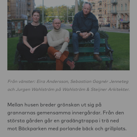
Från vänster: Eira Andersson, Sebastian Gagnér Jenneteg
och Jurgen Wahlström på Wahlström & Steijner Arkitekter.
Mellan husen breder grönskan ut sig på
grannarnas gemensamma innergårdar. Från den
största gården går en gradängtrappa i trä ned
mot Bäckparken med porlande bäck och grillplats.