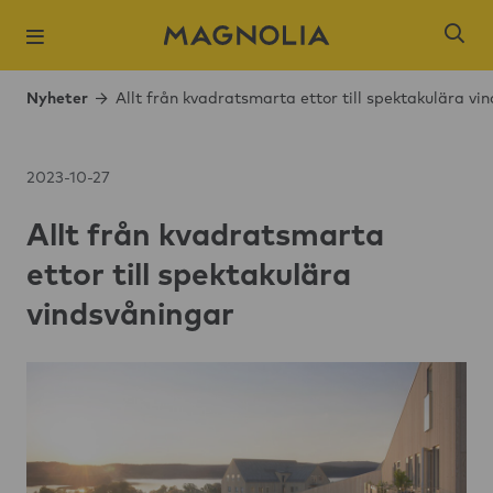
Nyheter
Allt från kvadratsmarta ettor till spektakulära vi
2023-10-27
Allt från kvadratsmarta
Populära sökni
ettor till spektakulära
Slagsta strand
vindsvåningar
Öresjö Ängar 
Kista Äng
Ångloket, Knivs
Hantverkaren,
Brogårdsstaden