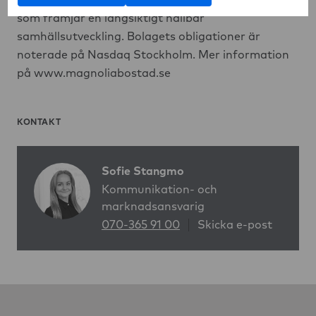
helhetssyn där verksamheten bedrivs på ett sätt
som främjar en långsiktigt hållbar
samhällsutveckling. Bolagets obligationer är
noterade på Nasdaq Stockholm. Mer information
på www.magnoliabostad.se
KONTAKT
Sofie Stangmo
Kommunikation- och
marknadsansvarig
070-365 91 00
Skicka e-post