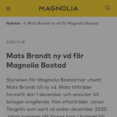
Nyheter
Mats Brandt ny vd för Magnolia Bostad
2025-11-18
Mats Brandt ny vd för
Populära sökni
Magnolia Bostad
Slagsta strand
Öresjö Ängar 
Styrelsen för Magnolia Bostad har utsett
Mats Brandt till ny vd. Mats tillträder
Kista Äng
formellt den 1 december och ansluter till
Ångloket, Knivs
bolaget omgående. Han efterträder Johan
Hantverkaren,
Tengelin som varit vd sedan december 2020.
Brogårdsstaden
Johan kommer att finnas kvar i bolaget till