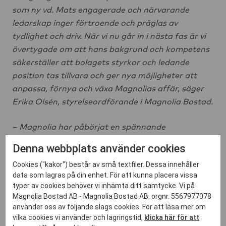
som ny vd. Mats engagerade och närvarande
ledarskap inger förtroende och präglas av
tydlighet och driv. När vi nu går in i nästa fas är vi
övertygade om att hans bakgrund och kompetens
säkerställer att bolagets styrkor och ledande
position tas tillvara och ger nya möjligheter att
anpassa, förnya och växa Magnolias affär, säger
Erika Olsén, styrelseordförande i Magnolia Bostad.
– Magnolia har påbörjat en spännande
utvecklingsresa och jag är glad över att få leda
Denna webbplats använder cookies
bolaget in i nästa kapitel. Jag ser fram emot att
Cookies ("kakor") består av små textfiler. Dessa innehåller
stärka Magnolia som en av Sveriges ledande
data som lagras på din enhet. För att kunna placera vissa
bostadsutvecklare och, tillsammans med teamet,
typer av cookies behöver vi inhämta ditt samtycke. Vi på
vidareutveckla affären genom innovation och
Magnolia Bostad AB - Magnolia Bostad AB, orgnr. 5567977078
kundfokus för att accelerera hållbar tillväxt, säger
använder oss av följande slags cookies. För att läsa mer om
vilka cookies vi använder och lagringstid,
klicka här för att
Mats Brandt, vd för Magnolia Bostad.