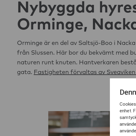
Nybyggda hyres
Orminge, Nack
Orminge är en del av Saltsjö-Boo i Nac
från Slussen. Här bor du bekvämt med buss
naturen runt knuten. Hantverkaren bestå
gata.
Fastigheten förvaltas av Sveavike
Denn
Cookies 
enhet. F
samtyck
använder
använder