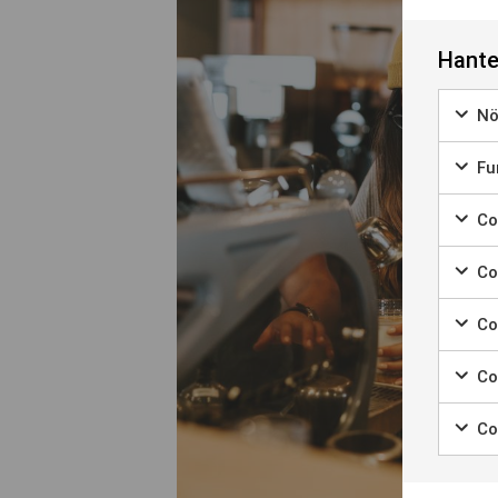
Hante
Nö
Marke
Fun
Marke
Coo
Marker
Coo
Marke
Co
Marke
Co
Marke
Co
Marke