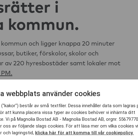
rätter i
a kommun.
ka kommun och ligger knappa 20 minuter
ar, butiker, förskolor, skolor och
r av 220 hyresbostäder samt lokaler mot
n PM.
a webbplats använder cookies
("kakor") består av små textfiler. Dessa innehåller data som lagras 
ör att kunna placera vissa typer av cookies behöver vi inhämta ditt
e. Vi på Magnolia Bostad AB - Magnolia Bostad AB, orgnr. 5567977
 oss av följande slags cookies. För att läsa mer om vilka cookies v
 och lagringstid,
klicka här för att komma till vår cookiepolicy.
Leva och b