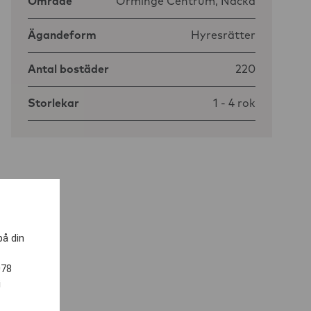
Område
Orminge Centrum, Nacka
Ägandeform
Hyresrätter
Antal bostäder
220
Storlekar
1 - 4 rok
på din
078
i
o